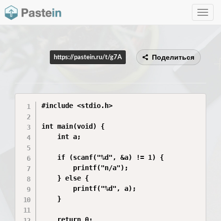
Toggle
navig
Поделиться
https://pastein.ru/t/g7A
#include <stdio.h>

int main(void) {

    int a;

    if (scanf("%d", &a) != 1) {

        printf("n/a");

    } else {

        printf("%d", a);

    }

    return 0;
