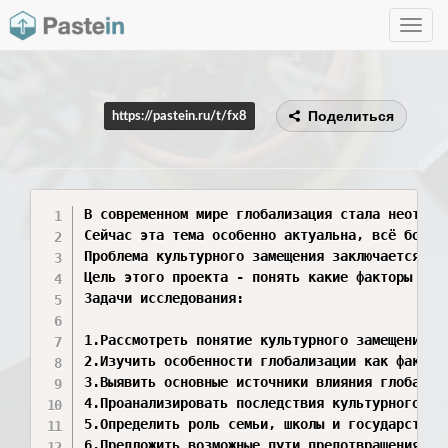
Toggle
navig
Поделиться
https://pastein.ru/t/fx8
В современном мире глобализация стала неотъем
Сейчас эта тема особенно актуальна, всё больш
Проблема культурного замещения заключается не
Цель этого проекта - понять какие факторы вли
Задачи исследования:

1.Рассмотреть понятие культурного замещения и 
2.Изучить особенности глобализации как фактора
3.Выявить основные источники влияния глобально
4.Проанализировать последствия культурного зам
5.Определить роль семьи, школы и государства 
6.Предложить возможные пути предотвращения ут