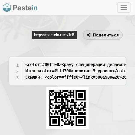
Toggle
navig
Поделиться
https://pastein.ru/t/frB
<color=#00ff00>Кражу спецопераций делаем на чу
Ищем <color=#ffd700>золотые 5 уровня</color> в
Ссылки: <color=#ffffe0><link=500&500&26>26</l