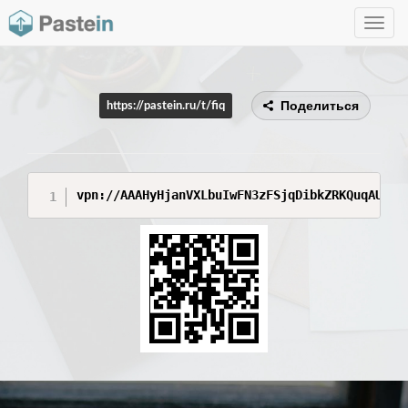
Toggle
navig
Поделиться
https://pastein.ru/t/fiq
vpn://AAAHyHjanVXLbuIwFN3zFSjqDibkZRKQuqAUBih