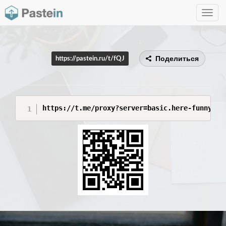
Toggle
navig
Поделиться
https://pastein.ru/t/fQJ
https://t.me/proxy?server=basic.here-funnyclo