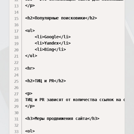
</p>

<h2>Популярные поисковики</h2>

<ul>

    <li>Google</li>

    <li>Yandex</li>

    <li>Bing</li>

</ul>

<hr>

<h2>ТИЦ и PR</h2>

<p>

ТИЦ и PR зависят от количества ссылок на сайт 
</p>

<h3>Меры продвижения сайта</h3>

<ol>
