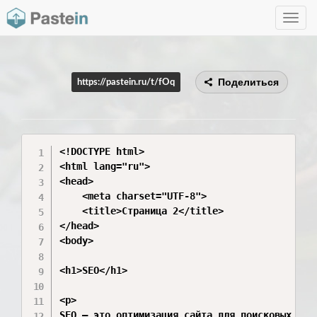
Toggle
navig
Поделиться
https://pastein.ru/t/fOq
<!DOCTYPE html>

<html lang="ru">

<head>

    <meta charset="UTF-8">

    <title>Страница 2</title>

</head>

<body>

<h1>SEO</h1>

<p>

SEO — это оптимизация сайта для поисковых сист