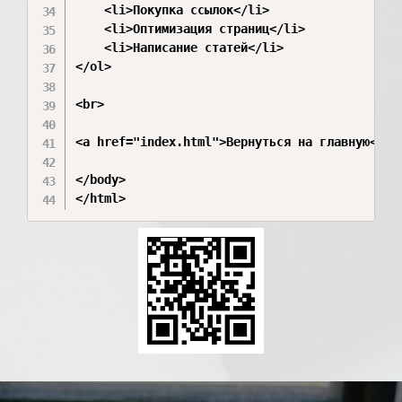
    <li>Покупка ссылок</li>

    <li>Оптимизация страниц</li>

    <li>Написание статей</li>

</ol>

<br>

<a href="index.html">Вернуться на главную</a>

</body>

</html>