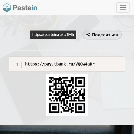
Toggle
navig
Поделиться
https://pastein.ru/t/fMh
https://pay.tbank.ru/VQQw4aDr