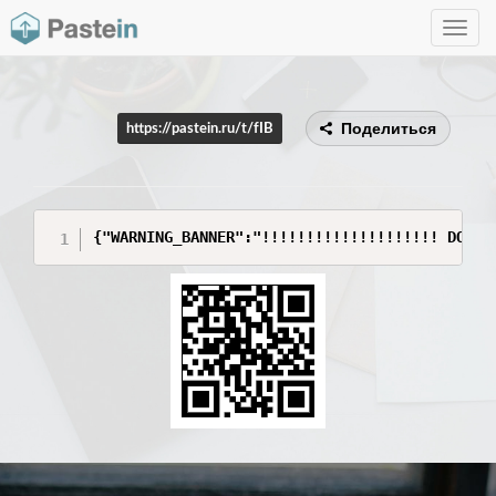
Toggle
navig
Поделиться
https://pastein.ru/t/fIB
{"WARNING_BANNER":"!!!!!!!!!!!!!!!!!!!! DO NO