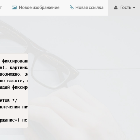
т
Новое изображение
Новая ссылка
Гость
 фиксированного масштаба. 

в), картинка на левой панели не должна растягиваться или
возможно, зафиксируй масштаб (например, background-size:
по высоте, потому что во вкладке Педиатрии меньше предме
адай фиксированную минимальную высоту (min-height), равн
тов */

ключении ничего не двигалось */

ржание») не привязаны жестко к изменяющейся высоте списк