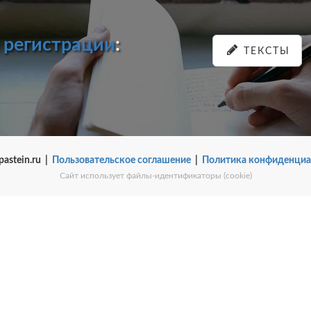
и
регистрации
:
ТЕКСТЫ
pastein.ru |
Пользовательское соглашение
|
Политика конфиденциа
Сайт использует файлы-идентификаторы (cookie)