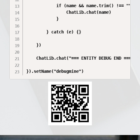
            if (name && name.trim() !== "") {

                ChatLib.chat(name)

            }

        } catch (e) {}

    })

    ChatLib.chat("=== ENTITY DEBUG END ===")

}).setName("debugmine")