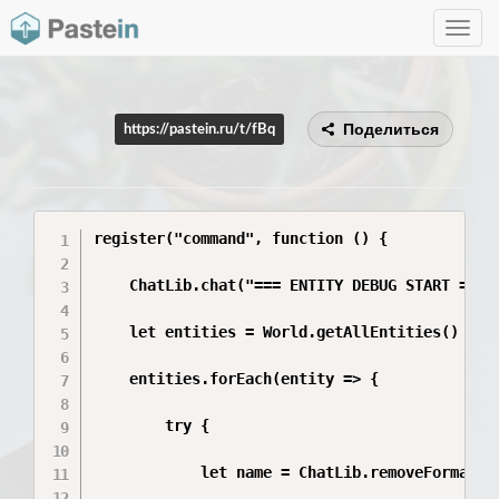
Toggle
navig
Поделиться
https://pastein.ru/t/fBq
register("command", function () {

    ChatLib.chat("=== ENTITY DEBUG START ===")
    let entities = World.getAllEntities()

    entities.forEach(entity => {

        try {

            let name = ChatLib.removeFormattin