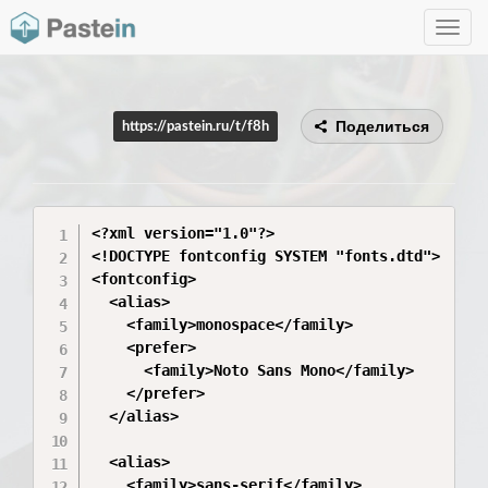
Toggle
navig
Поделиться
https://pastein.ru/t/f8h
<?xml version="1.0"?>

<!DOCTYPE fontconfig SYSTEM "fonts.dtd">

<fontconfig>

  <alias>

    <family>monospace</family>

    <prefer>

      <family>Noto Sans Mono</family>

    </prefer>

  </alias>

  <alias>

    <family>sans-serif</family>
