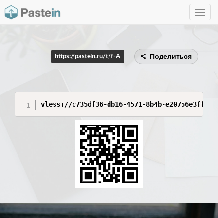
Toggle
navig
Поделиться
https://pastein.ru/t/f-A
vless://c735df36-db16-4571-8b4b-e20756e3ff28@