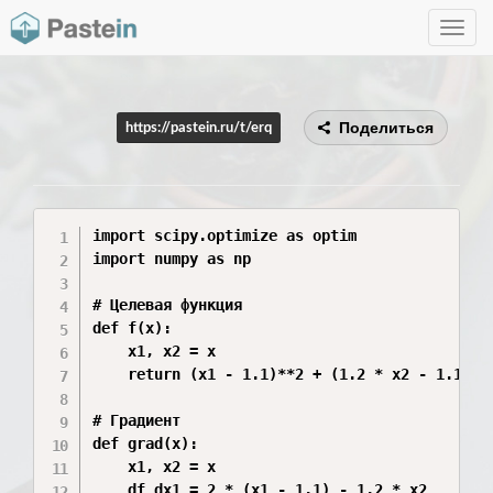
Toggle
navig
Поделиться
https://pastein.ru/t/erq
import scipy.optimize as optim

import numpy as np

# Целевая функция

def f(x):

    x1, x2 = x

    return (x1 - 1.1)**2 + (1.2 * x2 - 1.1)**2
# Градиент

def grad(x):

    x1, x2 = x

    df_dx1 = 2 * (x1 - 1.1) - 1.2 * x2
