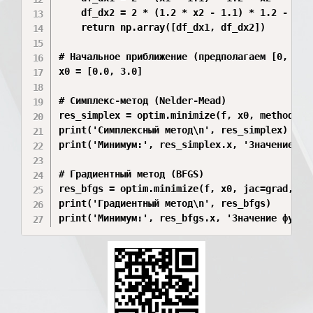
    df_dx2 = 2 * (1.2 * x2 - 1.1) * 1.2 - 1.2 
    return np.array([df_dx1, df_dx2])

# Начальное приближение (предполагаем [0, 3], 
x0 = [0.0, 3.0]

# Симплекс-метод (Nelder-Mead)

res_simplex = optim.minimize(f, x0, method='Ne
print('Симплексный метод\n', res_simplex)

print('Минимум:', res_simplex.x, 'Значение фун
# Градиентный метод (BFGS)

res_bfgs = optim.minimize(f, x0, jac=grad, met
print('Градиентный метод\n', res_bfgs)

print('Минимум:', res_bfgs.x, 'Значение функц