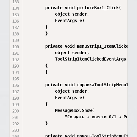
        private void pictureBox1_Click(

            object sender,

            EventArgs e)

        {

        }

        private void menuStrip1_ItemClicked(

            object sender,

            ToolStripItemClickedEventArgs e)

        {

        }

        private void справкаToolStripMenuItem_
            object sender,

            EventArgs e)

        {

            MessageBox.Show(

                "Создать → ввести 0/1 → Резуль
        }

        private void помощьToolStripMenuItem_C