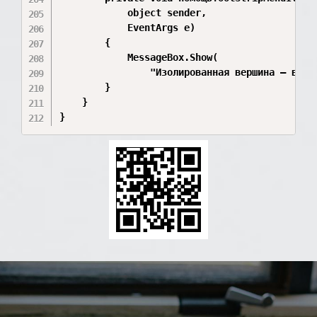
            object sender,

            EventArgs e)

        {

            MessageBox.Show(

                "Изолированная вершина — верши
        }

    }

}