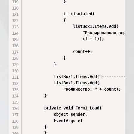
                }

                if (isolated)

                {

                    listBox1.Items.Add(

                        "Изолированная вершина
                        (i + 1));

                    count++;

                }

            }

            listBox1.Items.Add("--------------
            listBox1.Items.Add(

                "Количество: " + count);

        }

        private void Form1_Load(

            object sender,

            EventArgs e)

        {

        }
