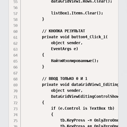
            dataGridView1.Rows.Clear();

            listBox1.Items.Clear();

        }

        // КНОПКА РЕЗУЛЬТАТ

        private void button4_Click_1(

            object sender,

            EventArgs e)

        {

            НайтиИзолированные();

        }

        // ВВОД ТОЛЬКО 0 И 1

        private void dataGridView1_EditingCont
            object sender,

            DataGridViewEditingControlShowingE
        {

            if (e.Control is TextBox tb)

            {

                tb.KeyPress -= OnlyZeroOne;

                tb.KeyPress += OnlyZeroOne;
