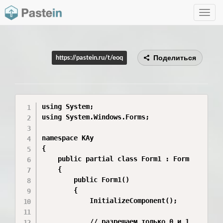
Toggle
navig
Поделиться
https://pastein.ru/t/eoq
using System;

using System.Windows.Forms;

namespace KAy

{

    public partial class Form1 : Form

    {

        public Form1()

        {

            InitializeComponent();

            // разрешаем только 0 и 1
