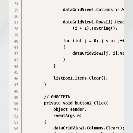
                dataGridView1.Columns[i].Width
                dataGridView1.Rows[i].HeaderCe
                    (i + 1).ToString();

                for (int j = 0; j < n; j++)

                {

                    dataGridView1[j, i].Value 
                }

            }

            listBox1.Items.Clear();

        }

        // ОЧИСТИТЬ

        private void button2_Click(

            object sender,

            EventArgs e)

        {

            dataGridView1.Columns.Clear();
