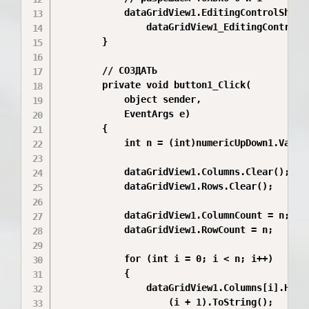
            dataGridView1.EditingControlShowin
                dataGridView1_EditingControlSh
        }

        // СОЗДАТЬ

        private void button1_Click(

            object sender,

            EventArgs e)

        {

            int n = (int)numericUpDown1.Value;
            dataGridView1.Columns.Clear();

            dataGridView1.Rows.Clear();

            dataGridView1.ColumnCount = n;

            dataGridView1.RowCount = n;

            for (int i = 0; i < n; i++)

            {

                dataGridView1.Columns[i].Heade
                    (i + 1).ToString();
