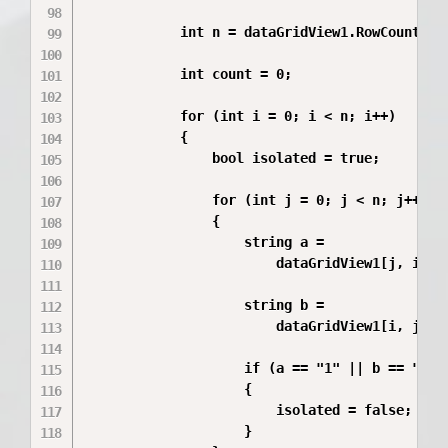
            int n = dataGridView1.RowCount;

            int count = 0;

            for (int i = 0; i < n; i++)

            {

                bool isolated = true;

                for (int j = 0; j < n; j++)

                {

                    string a =

                        dataGridView1[j, i].Va
                    string b =

                        dataGridView1[i, j].Va
                    if (a == "1" || b == "1")

                    {

                        isolated = false;

                    }
