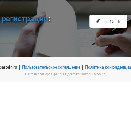
и
регистрации
:
ТЕКСТЫ
pastein.ru |
Пользовательское соглашение
|
Политика конфиденциа
Сайт использует файлы-идентификаторы (cookie)