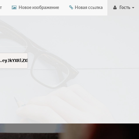
т
Новое изображение
Новая ссылка
Гость
.eyJkYXRlZXhwIjoxNzYyODg2MDY0LCJ0Z2lkIjoiNjg1NTA0MDkwIiw