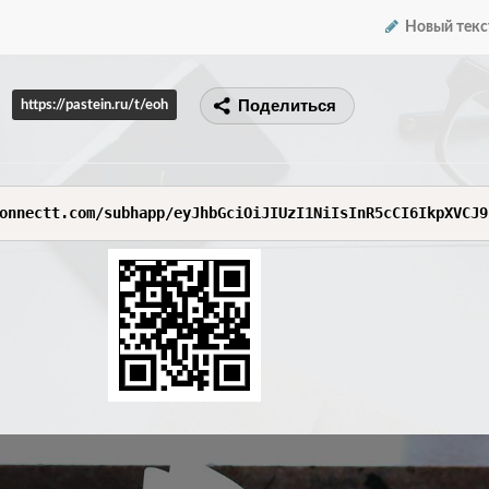
Новый текс
Поделиться
https://pastein.ru/t/eoh
onnectt.com/subhapp/eyJhbGciOiJIUzI1NiIsInR5cCI6IkpXVCJ9