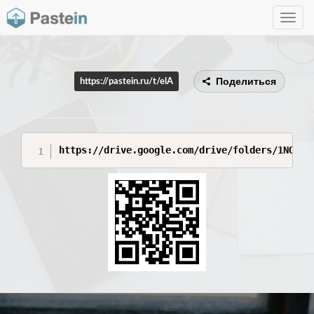
Toggle
navig
Поделиться
https://pastein.ru/t/elA
https://drive.google.com/drive/folders/1NQ-ja