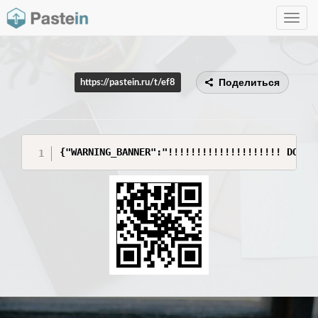
Toggle
navig
Поделиться
https://pastein.ru/t/ef8
{"WARNING_BANNER":"!!!!!!!!!!!!!!!!!!!! DO NO