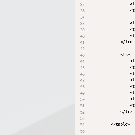
                <t
                <t
                <t
                <t
                <t
            </tr>

            <tr>

                <t
                <t
                <t
                <t
                <t
                <t
                <t
                <t
            </tr>

        </table>
