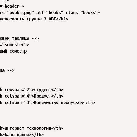
="header">

rc="books.png" alt="books" class="books">

певаемость группы 3 ОВТ</h1>

овок таблицы -->

="semester">

вый семестр

ца -->

h rowspan="2">Студент</th>

h colspan="4">Предмет</th>

h colspan="3">Количество пропусков</th>

h>Интернет технологии</th>

h>Базы данных</th>
