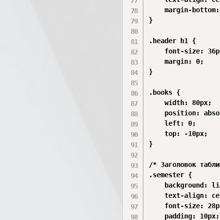
    margin-bottom:
}

.header h1 {

    font-size: 36px
    margin: 0;

}

.books {

    width: 80px;

    position: abso
    left: 0;

    top: -10px;

}

/* Заголовок табли
.semester {

    background: li
    text-align: ce
    font-size: 28px
    padding: 10px;
