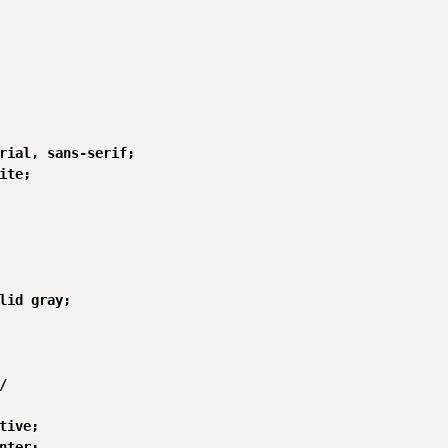
rial, sans-serif;

ite;

lid gray;



tive;

nter;
