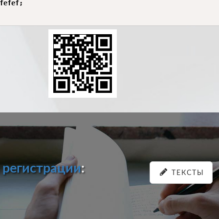
fefef;

и
регистрации
:
ТЕКСТЫ