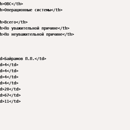
h>OBC</th>

h>Операционные системы</th>

h>Всего</th>

h>По уважительной причине</th>

h>По неуважительной причине</th>

d>Байрамов П.П.</td>

d>4</td>

d>4</td>

d>4</td>

d>4</td>

d>28</td>

d>67</td>

d>11</td>
