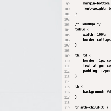
    margin-bottom:
    font-weight: b
}

/* Таблица */

table {

    width: 100%;

    border-collaps
}

th, td {

    border: 1px so
    text-align: ce
    padding: 12px;

}

th {

    background: #d
}

tr:nth-child(3) {
