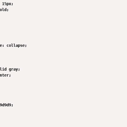
 15px;

old;

e: collapse;

lid gray;

nter;

9d9d9;
