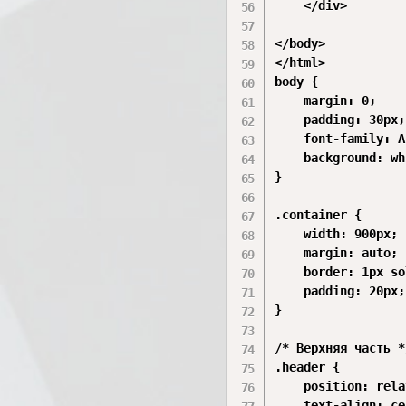
    </div>

</body>

</html>

body {

    margin: 0;

    padding: 30px;

    font-family: A
    background: wh
}

.container {

    width: 900px;

    margin: auto;

    border: 1px so
    padding: 20px;

}

/* Верхняя часть */
.header {

    position: rela
    text-align: ce