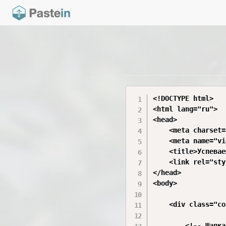
<!DOCTYPE html>

<html lang="ru">

<head>

    <meta charset=
    <meta name="vi
    <title>Успевае
    <link rel="sty
</head>

<body>

    <div class="co
        <!-- Шапка