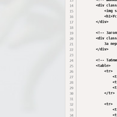
        <div class
            <img s
            <h1>Ус
        </div>

        <!-- Загол
        <div class
            За пер
        </div>

        <!-- Табли
        <table>

            <tr>

                <t
                <t
                <t
            </tr>

            <tr>

                <t
                <t