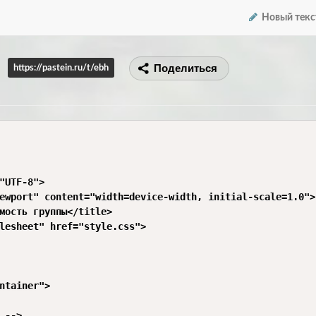
Новый текс
Поделиться
https://pastein.ru/t/ebh
"UTF-8">

ewport" content="width=device-width, initial-scale=1.0">

мость группы</title>

lesheet" href="style.css">

ntainer">

 -->
