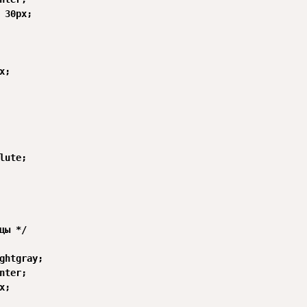
 30px;

;

lute;

цы */

ghtgray;

nter;

;
