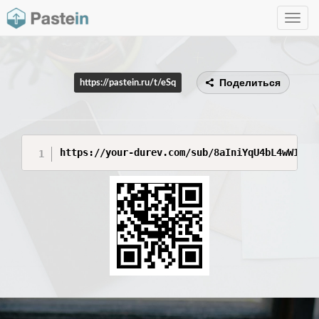
Toggle
navig
Поделиться
https://pastein.ru/t/eSq
https://your-durev.com/sub/8aIniYqU4bL4wW15xr