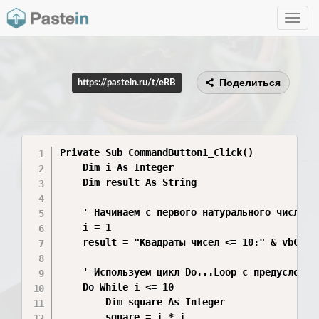
Toggle
navig
Поделиться
https://pastein.ru/t/eRB
Private Sub CommandButton1_Click()

    Dim i As Integer

    Dim result As String

    ' Начинаем с первого натурального числа

    i = 1 

    result = "Квадраты чисел <= 10:" & vbCrLf

    ' Используем цикл Do...Loop с предусловием
    Do While i <= 10

        Dim square As Integer

        square = i * i
