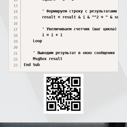
        ' Формируем строку с результатами

        result = result & i & "^2 = " & square
        ' Увеличиваем счетчик (шаг цикла)

        i = i + 1

    Loop

    ' Выводим результат в окно сообщения

    MsgBox result

End Sub