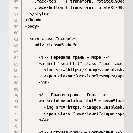
    .face-top    { transform: rotateX(90deg)  
    .face-bottom { transform: rotateX(-90deg) 
  </style>

</head>

<body>

  <div class="scene">

    <div class="cube">

      <!-- Передняя грань — Море -->

      <a href="sea.html" class="face face-fron
        <img src="https://images.unsplash.com
        <span class="face-label">Море</span>

      </a>

      <!-- Правая грань — Горы -->

      <a href="mountains.html" class="face fac
        <img src="https://images.unsplash.com
        <span class="face-label">Горы</span>

      </a>

      <!-- Верхняя грань — Сооружения -->
