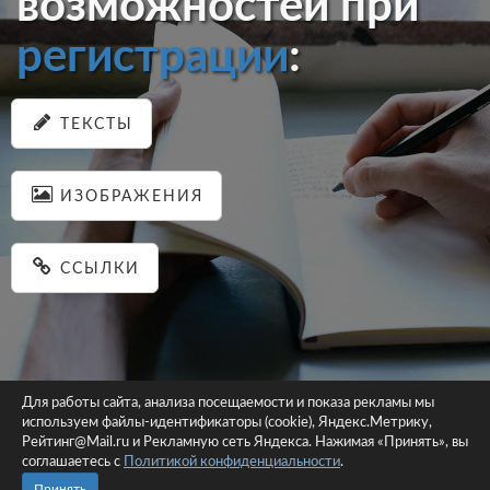
возможностей при
регистрации
:
ТЕКСТЫ
ИЗОБРАЖЕНИЯ
ССЫЛКИ
Для работы сайта, анализа посещаемости и показа рекламы мы
используем файлы-идентификаторы (cookie), Яндекс.Метрику,
© 2026 pastein.ru |
Пользовательское соглашение
|
Политика
Рейтинг@Mail.ru и Рекламную сеть Яндекса. Нажимая «Принять», вы
соглашаетесь с
Политикой конфиденциальности
конфиденциальности
.
Сайт использует файлы-идентификаторы (cookie)
Принять