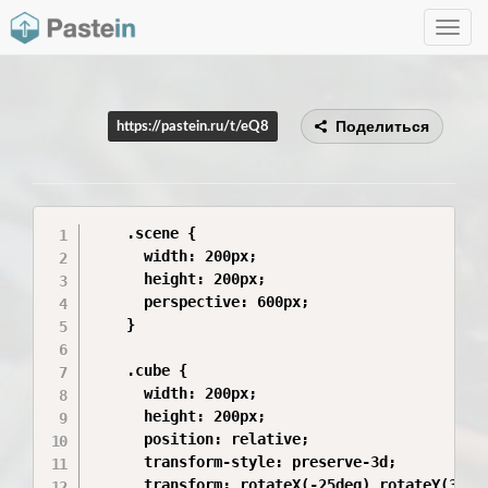
Toggle
navig
Поделиться
https://pastein.ru/t/eQ8
    .scene {

      width: 200px;

      height: 200px;

      perspective: 600px;

    }

    .cube {

      width: 200px;

      height: 200px;

      position: relative;

      transform-style: preserve-3d;

      transform: rotateX(-25deg) rotateY(35deg