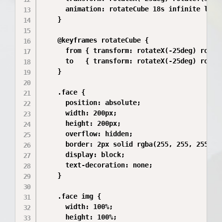
      animation: rotateCube 18s infinite linea
    }

    @keyframes rotateCube {

      from { transform: rotateX(-25deg) rotate
      to   { transform: rotateX(-25deg) rotate
    }

    .face {

      position: absolute;

      width: 200px;

      height: 200px;

      overflow: hidden;

      border: 2px solid rgba(255, 255, 255, 0.
      display: block;

      text-decoration: none;

    }

    .face img {

      width: 100%;

      height: 100%;
