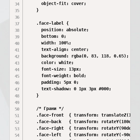
      object-fit: cover;

    }

    .face-label {

      position: absolute;

      bottom: 0;

      width: 100%;

      text-align: center;

      background: rgba(0, 83, 118, 0.65);

      color: white;

      font-size: 13px;

      font-weight: bold;

      padding: 5px 0;

      text-shadow: 0 1px 3px #000;

    }

    /* Грани */

    .face-front  { transform: translateZ(100px
    .face-back   { transform: rotateY(180deg) 
    .face-right  { transform: rotateY(90deg)  
    .face-left   { transform: rotateY(-90deg) 