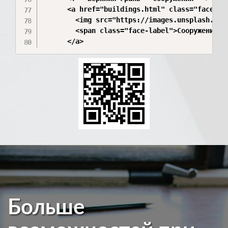
      <a href="buildings.html" class="face fac
        <img src="https://images.unsplash.com
        <span class="face-label">Сооружения</s
      </a>
Больше