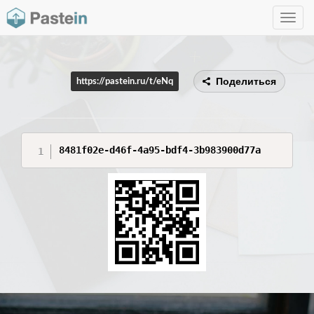
Toggle
navig
Поделиться
https://pastein.ru/t/eNq
8481f02e-d46f-4a95-bdf4-3b983900d77a