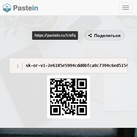
Toggle
navig
Поделиться
https://pastein.ru/t/eFq
sk-or-v1-2e6105e5994cdd0bfca9c7394c6ed5154254