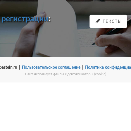
и
регистрации
:
ТЕКСТЫ
pastein.ru |
Пользовательское соглашение
|
Политика конфиденциа
Сайт использует файлы-идентификаторы (cookie)