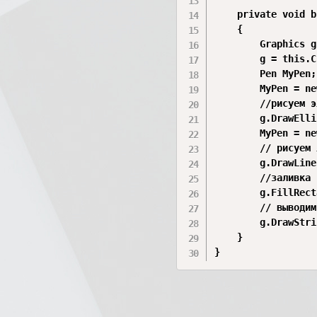
    private void b
    {

        Graphics g
        g = this.C
        Pen MyPen;
        MyPen = ne
        //рисуем э
        g.DrawElli
        MyPen = ne
        // рисуем 
        g.DrawLine
        //заливка 
        g.FillRect
        // выводим
        g.DrawStri
    }
