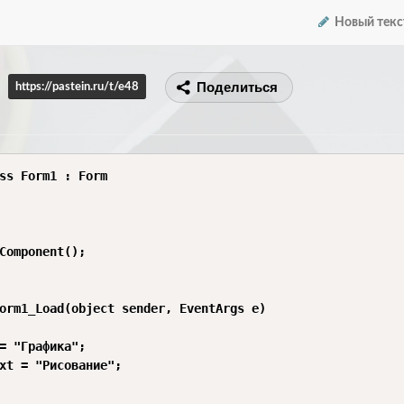
Новый текс
Поделиться
https://pastein.ru/t/e48
ss Form1 : Form

Component();

orm1_Load(object sender, EventArgs e)

= "Графика";

xt = "Рисование";
