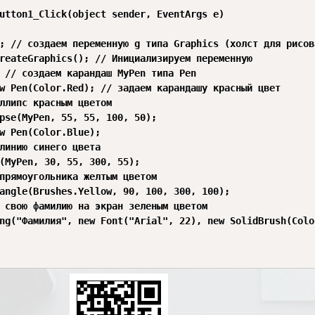
utton1_Click(object sender, EventArgs e)

; // создаем переменную g типа Graphics (холст для рисова
reateGraphics(); // Инициализируем переменную

 // создаем карандаш MyPen типа Pen

w Pen(Color.Red); // задаем карандашу красный цвет

ллипс красным цветом

pse(MyPen, 55, 55, 100, 50);

w Pen(Color.Blue);

линию синего цвета

(MyPen, 30, 55, 300, 55);

прямоугольника желтым цветом

angle(Brushes.Yellow, 90, 100, 300, 100);

 свою фамилию на экран зеленым цветом

ng("Фамилия", new Font("Arial", 22), new SolidBrush(Colo