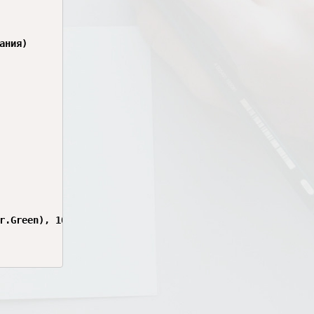
ния)

r.Green), 10, 10);
