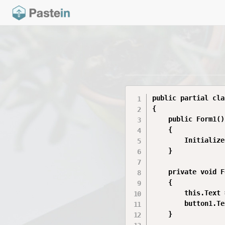
public partial cla
{

    public Form1()

    {

        Initialize
    }

    private void F
    {

        this.Text 
        button1.Te
    }
