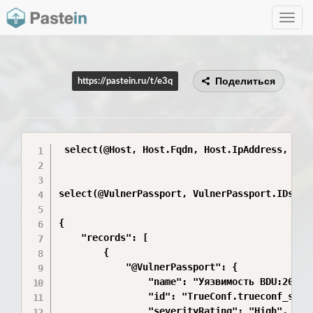
Toggle
navig
Поделиться
https://pastein.ru/t/e3q
 select(@Host, Host.Fqdn, Host.IpAddress, Hos
select(@VulnerPassport, VulnerPassport.IDs) |
{

    "records": [

        {

            "@VulnerPassport": {

                "name": "Уязвимость BDU:2025-1
                "id": "TrueConf.trueconf_serve
                "severityRating": "High",
