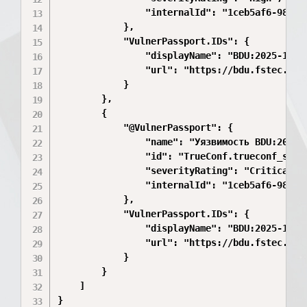
                "internalId": "1ceb5af6-98c0-a
            },

            "VulnerPassport.IDs": {

                "displayName": "BDU:2025-10114
                "url": "https://bdu.fstec.ru/v
            }

        },

        {

            "@VulnerPassport": {

                "name": "Уязвимость BDU:2025-1
                "id": "TrueConf.trueconf_serve
                "severityRating": "Critical",

                "internalId": "1ceb5af6-98c0-a
            },

            "VulnerPassport.IDs": {

                "displayName": "BDU:2025-10116
                "url": "https://bdu.fstec.ru/v
            }

        }

    ]

}