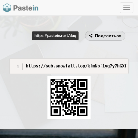
Toggle
navig
Поделиться
https://pastein.ru/t/duq
https://sub.snowfall.top/kfmNbf1yg7y7hGXf