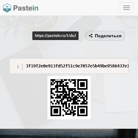
Toggle
navig
Поделиться
https://pastein.ru/t/duJ
3f19f2e0e913fd52f51c9e7057e5b49be9586437e14f2