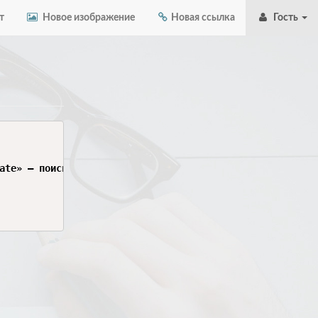
т
Новое изображение
Новая ссылка
Гость
ate» — поиск компаньона для обеда в офисе/коворкинге. Сд