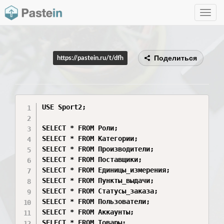
Toggle
navig
Поделиться
https://pastein.ru/t/dfh
USE Sport2;

SELECT * FROM Роли;

SELECT * FROM Категории;

SELECT * FROM Производители;

SELECT * FROM Поставщики;

SELECT * FROM Единицы_измерения;

SELECT * FROM Пункты_выдачи;

SELECT * FROM Статусы_заказа;

SELECT * FROM Пользователи;

SELECT * FROM Аккаунты;

SELECT * FROM Товары;
