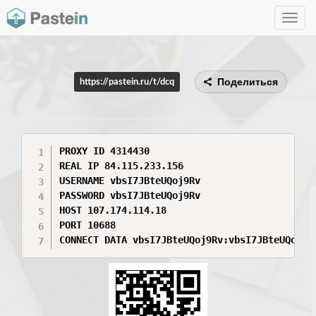
Toggle
navig
Поделиться
https://pastein.ru/t/dcq
PROXY ID 4314430

REAL IP 84.115.233.156

USERNAME vbsI7JBteUQoj9Rv

PASSWORD vbsI7JBteUQoj9Rv

HOST 107.174.114.18

PORT 10688

CONNECT DATA vbsI7JBteUQoj9Rv:vbsI7JBteUQoj9R