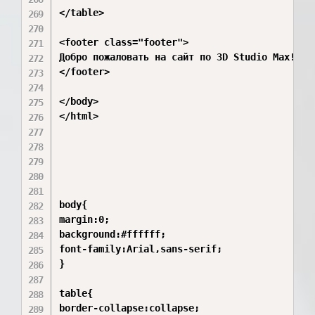
</table>

<footer class="footer">

Добро пожаловать на сайт по 3D Studio Max!

</footer>

</body>

</html>

body{

margin:0;

background:#ffffff;

font-family:Arial,sans-serif;

}

table{

border-collapse:collapse;
