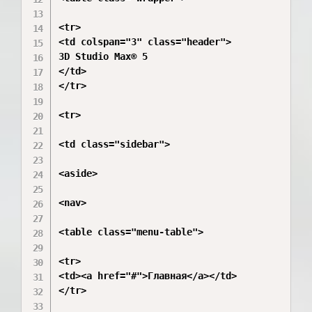
<tr>

<td colspan="3" class="header">

3D Studio Max® 5

</td>

</tr>

<tr>

<td class="sidebar">

<aside>

<nav>

<table class="menu-table">

<tr>

<td><a href="#">Главная</a></td>

</tr>
