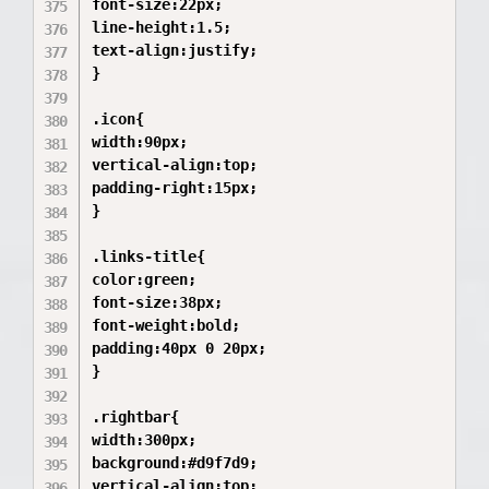
font-size:22px;

line-height:1.5;

text-align:justify;

}

.icon{

width:90px;

vertical-align:top;

padding-right:15px;

}

.links-title{

color:green;

font-size:38px;

font-weight:bold;

padding:40px 0 20px;

}

.rightbar{

width:300px;

background:#d9f7d9;

vertical-align:top;
