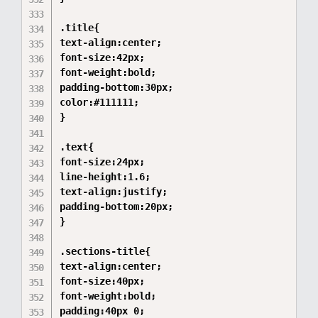
.title{

text-align:center;

font-size:42px;

font-weight:bold;

padding-bottom:30px;

color:#111111;

}

.text{

font-size:24px;

line-height:1.6;

text-align:justify;

padding-bottom:20px;

}

.sections-title{

text-align:center;

font-size:40px;

font-weight:bold;

padding:40px 0;
