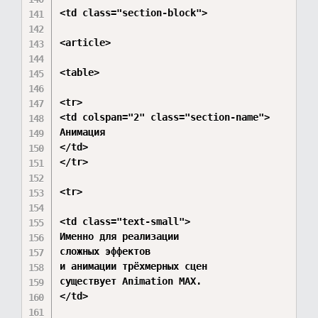
<td class="section-block">

<article>

<table>

<tr>

<td colspan="2" class="section-name">

Анимация

</td>

</tr>

<tr>

<td class="text-small">

Именно для реализации

сложных эффектов

и анимации трёхмерных сцен

существует Animation MAX.

</td>
