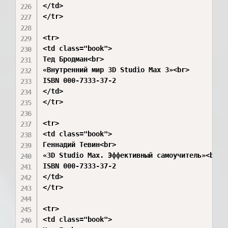
</td>

</tr>

<tr>

<td class="book">

Тед Бродман<br>

«Внутренний мир 3D Studio Max 3»<br>

ISBN 000-7333-37-2

</td>

</tr>

<tr>

<td class="book">

Геннадий Тевин<br>

«3D Studio Max. Эффективный самоучитель»<br>

ISBN 000-7333-37-2

</td>

</tr>

<tr>

<td class="book">
