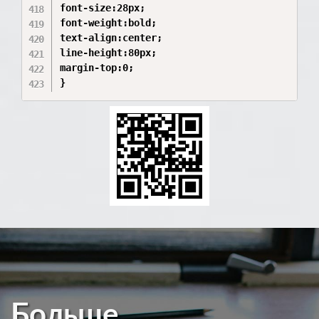
font-size:28px;

font-weight:bold;

text-align:center;

line-height:80px;

margin-top:0;

}
Больше