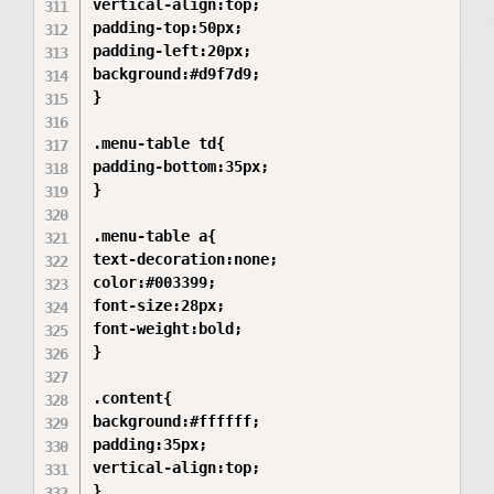
vertical-align:top;

padding-top:50px;

padding-left:20px;

background:#d9f7d9;

}

.menu-table td{

padding-bottom:35px;

}

.menu-table a{

text-decoration:none;

color:#003399;

font-size:28px;

font-weight:bold;

}

.content{

background:#ffffff;

padding:35px;

vertical-align:top;

}
