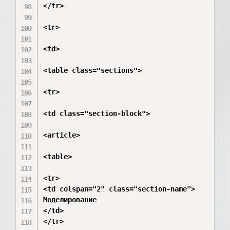
</tr>

<tr>

<td>

<table class="sections">

<tr>

<td class="section-block">

<article>

<table>

<tr>

<td colspan="2" class="section-name">

Моделирование

</td>

</tr>
