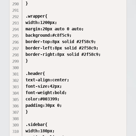
}

.wrapper{

width:1200px;

margin:20px auto 0 auto;

background:#c8f5c9;

border-top:8px solid #2f58c9;

border-left:8px solid #2f58c9;

border-right:8px solid #2f58c9;

}

.header{

text-align:center;

font-size:42px;

font-weight:bold;

color:#003399;

padding:30px 0;

}

.sidebar{

width:180px;
