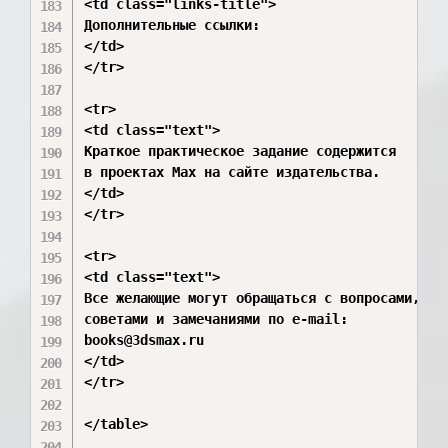
<td class="links-title">

Дополнительные ссылки:

</td>

</tr>

<tr>

<td class="text">

Краткое практическое задание содержится

в проектах Max на сайте издательства.

</td>

</tr>

<tr>

<td class="text">

Все желающие могут обращаться с вопросами,

советами и замечаниями по e-mail:

books@3dsmax.ru

</td>

</tr>

</table>
