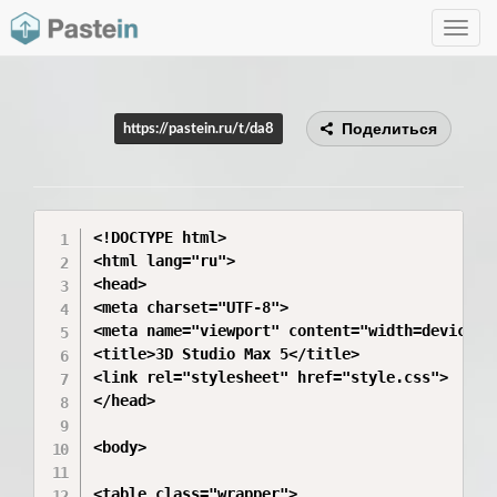
Toggle
navig
Поделиться
https://pastein.ru/t/da8
<!DOCTYPE html>

<html lang="ru">

<head>

<meta charset="UTF-8">

<meta name="viewport" content="width=device-wi
<title>3D Studio Max 5</title>

<link rel="stylesheet" href="style.css">

</head>

<body>

<table class="wrapper">
