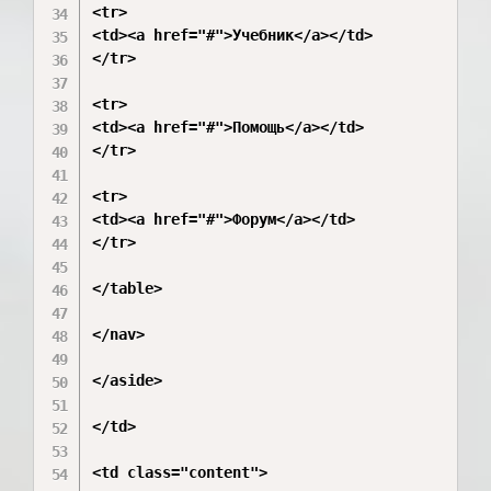
<tr>

<td><a href="#">Учебник</a></td>

</tr>

<tr>

<td><a href="#">Помощь</a></td>

</tr>

<tr>

<td><a href="#">Форум</a></td>

</tr>

</table>

</nav>

</aside>

</td>

<td class="content">
