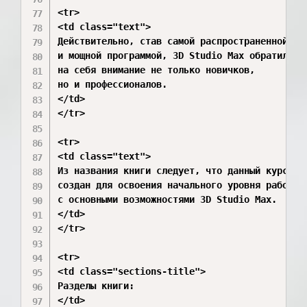
<tr>

<td class="text">

Действительно, став самой распространенной

и мощной программой, 3D Studio Max обратил

на себя внимание не только новичков,

но и профессионалов.

</td>

</tr>

<tr>

<td class="text">

Из названия книги следует, что данный курс

создан для освоения начального уровня работы

с основными возможностями 3D Studio Max.

</td>

</tr>

<tr>

<td class="sections-title">

Разделы книги:

</td>
