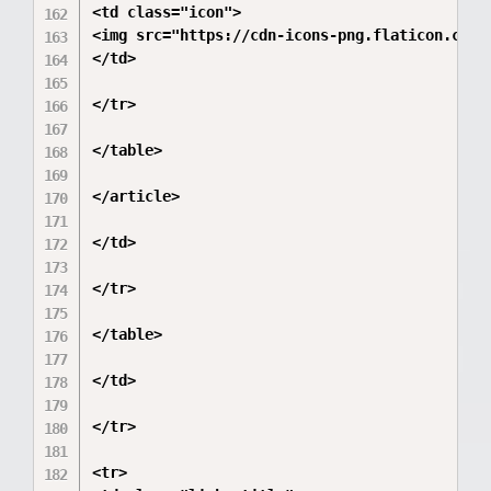
<td class="icon">

<img src="https://cdn-icons-png.flaticon.com/1
</td>

</tr>

</table>

</article>

</td>

</tr>

</table>

</td>

</tr>

<tr>
