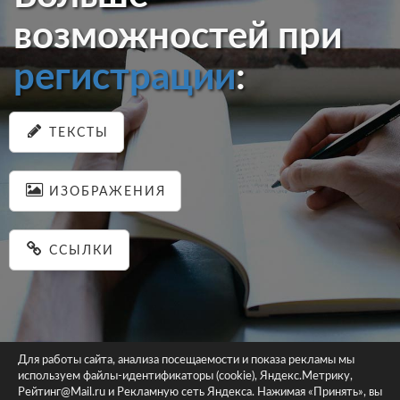
возможностей при
регистрации
:
ТЕКСТЫ
ИЗОБРАЖЕНИЯ
ССЫЛКИ
Для работы сайта, анализа посещаемости и показа рекламы мы
используем файлы-идентификаторы (cookie), Яндекс.Метрику,
© 2026 pastein.ru |
Пользовательское соглашение
|
Политика
Рейтинг@Mail.ru и Рекламную сеть Яндекса. Нажимая «Принять», вы