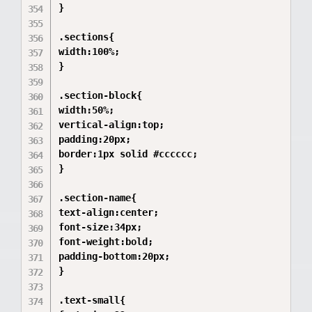
}

.sections{

width:100%;

}

.section-block{

width:50%;

vertical-align:top;

padding:20px;

border:1px solid #cccccc;

}

.section-name{

text-align:center;

font-size:34px;

font-weight:bold;

padding-bottom:20px;

}

.text-small{
