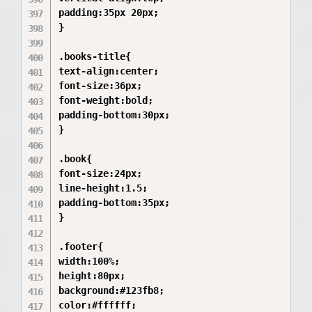
padding:35px 20px;

}

.books-title{

text-align:center;

font-size:36px;

font-weight:bold;

padding-bottom:30px;

}

.book{

font-size:24px;

line-height:1.5;

padding-bottom:35px;

}

.footer{

width:100%;

height:80px;

background:#123fb8;

color:#ffffff;
