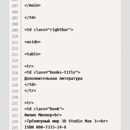
</main>

</td>

<td class="rightbar">

<aside>

<table>

<tr>

<td class="books-title">

Дополнительная литература

</td>

</tr>

<tr>

<td class="book">

Филип Миллер<br>

«Трёхмерный мир 3D Studio Max 3»<br>

ISBN 000-7333-14-8
