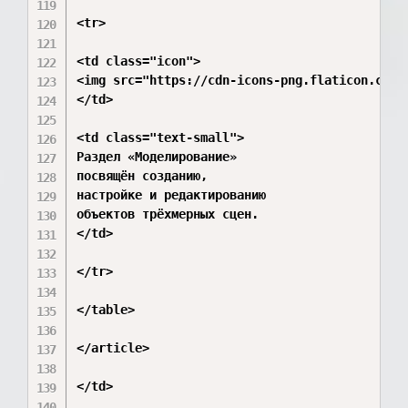
<tr>

<td class="icon">

<img src="https://cdn-icons-png.flaticon.com/1
</td>

<td class="text-small">

Раздел «Моделирование»

посвящён созданию,

настройке и редактированию

объектов трёхмерных сцен.

</td>

</tr>

</table>

</article>

</td>
