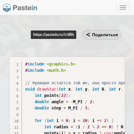
Toggle
navig
Поделиться
https://pastein.ru/t/dRh
#
include
<graphics.h>
#
include
<math.h>
// Функция остается той же, она просто приним
void
drawStar
(
int
 x
,
int
 y
,
int
 R
,
int
 r
,
int
int
 points
[
22
]
;
double
 angle 
=
-
M_PI 
/
2
;
double
 step 
=
 M_PI 
/
5
;
for
(
int
 i 
=
0
;
 i 
<
20
;
 i 
+=
2
)
{
int
 radius 
=
(
i 
/
2
%
2
==
0
)
?
 R 
:
 r
        points
[
i
]
=
 x 
+
 radius 
*
cos
(
angle
)
;