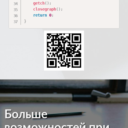
getch
(
)
;
closegraph
(
)
;
return
0
;
}
Больше
возможностей при