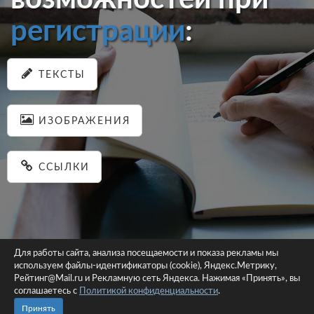
регистрации
:
ТЕКСТЫ
ИЗОБРАЖЕНИЯ
ССЫЛКИ
Для работы сайта, анализа посещаемости и показа рекламы мы
используем файлы-идентификаторы (cookie), Яндекс.Метрику,
© 2026 pastein.ru |
Пользовательское соглашение
|
Политика
Рейтинг@Mail.ru и Рекламную сеть Яндекса. Нажимая «Принять», вы
соглашаетесь с
Политикой конфиденциальности
конфиденциальности
.
Сайт использует файлы-идентификаторы (cookie)
Принять