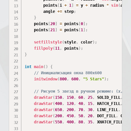
        points
[
i 
+
1
]
=
 y 
+
 radius 
*
sin
(
angl
        angle 
+=
 step
;
}
    points
[
20
]
=
 points
[
0
]
;
    points
[
21
]
=
 points
[
1
]
;
setfillstyle
(
style
,
 color
)
;
fillpoly
(
11
,
 points
)
;
}
int
main
(
)
{
// Инициализация окна 800x600
initwindow
(
800
,
600
,
"5 Stars"
)
;
// Рисуем 5 звезд в ручном режиме: (x, y,
drawStar
(
150
,
150
,
60
,
25
,
 SOLID_FILL
,
 RE
drawStar
(
400
,
120
,
40
,
15
,
 HATCH_FILL
,
 YE
drawStar
(
650
,
200
,
70
,
30
,
 LINE_FILL
,
 GRE
drawStar
(
200
,
450
,
50
,
20
,
 DOT_FILL
,
 CYAN
drawStar
(
550
,
400
,
80
,
35
,
 XHATCH_FILL
,
 M