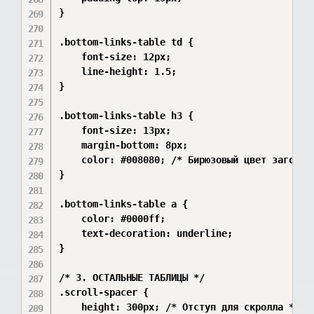
}

.bottom-links-table td {

    font-size: 12px;

    line-height: 1.5;

}

.bottom-links-table h3 {

    font-size: 13px;

    margin-bottom: 8px;

    color: #008080; /* Бирюзовый цвет заголовк
}

.bottom-links-table a {

    color: #0000ff;

    text-decoration: underline;

}

/* 3. ОСТАЛЬНЫЕ ТАБЛИЦЫ */

.scroll-spacer {

    height: 300px; /* Отступ для скролла */
