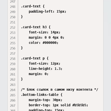
.card-text {

    padding-left: 15px;

}

.card-text h3 {

    font-size: 14px;

    margin: 0 0 4px 0;

    color: #000000;

}

.card-text p {

    font-size: 12px;

    line-height: 1.3;

    margin: 0;

}

/* Блок ссылок в самом низу контента */

.bottom-links-table {

    margin-top: 30px;

    border-top: 1px solid #b5b5b5;

    padding-top: 15px;
