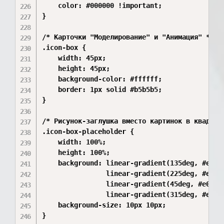
    color: #000000 !important;

}

/* Карточки "Моделирование" и "Анимация" */

.icon-box {

    width: 45px;

    height: 45px;

    background-color: #ffffff; 

    border: 1px solid #b5b5b5;

}

/* Рисунок-заглушка вместо картинок в квадрата
.icon-box-placeholder {

    width: 100%;

    height: 100%;

    background: linear-gradient(135deg, #e0e0e
                linear-gradient(225deg, #e0e0e
                linear-gradient(45deg, #e0e0e0
                linear-gradient(315deg, #e0e0e
    background-size: 10px 10px;

}
