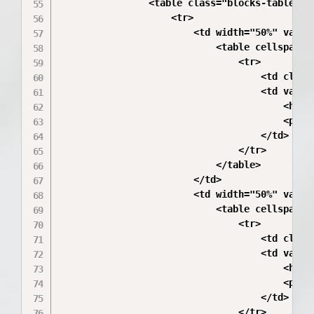
                <table class="blocks-table" c
                    <tr>

                        <td width="50%" valign
                            <table cellspacing
                                <tr>

                                    <td class
                                    <td valign
                                        <h3>Мо
                                        <p>Ра
                                    </td>

                                </tr>

                            </table>

                        </td>

                        <td width="50%" valign
                            <table cellspacing
                                <tr>

                                    <td class
                                    <td valign
                                        <h3>Ан
                                        <p>Им
                                    </td>

                                </tr>
