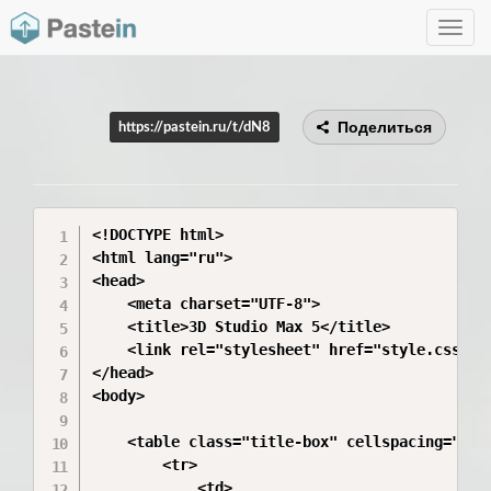
Toggle
navig
Поделиться
https://pastein.ru/t/dN8
<!DOCTYPE html>

<html lang="ru">

<head>

    <meta charset="UTF-8">

    <title>3D Studio Max 5</title>

    <link rel="stylesheet" href="style.css">

</head>

<body>

    <table class="title-box" cellspacing="0" c
        <tr>

            <td>
