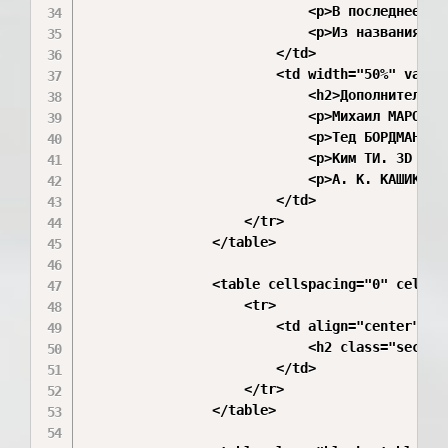
                            <p>В последнее вр
                            <p>Из названия эт
                        </td>

                        <td width="50%" valign
                            <h2>Дополнительная
                            <p>Михаил МАРОВ. 
                            <p>Тед БОРДМАН. С
                            <p>Ким ТИ. 3D Stu
                            <p>А. К. КАШИК. A
                        </td>

                    </tr>

                </table>

                <table cellspacing="0" cellpad
                    <tr>

                        <td align="center">

                            <h2 class="section
                        </td>

                    </tr>

                </table>
