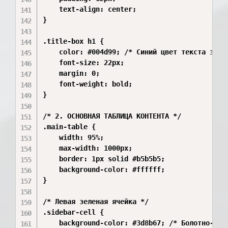
    text-align: center;

}

.title-box h1 {

    color: #004d99; /* Синий цвет текста загол
    font-size: 22px;

    margin: 0;

    font-weight: bold;

}

/* 2. ОСНОВНАЯ ТАБЛИЦА КОНТЕНТА */

.main-table {

    width: 95%;

    max-width: 1000px;

    border: 1px solid #b5b5b5;

    background-color: #ffffff;

}

/* Левая зеленая ячейка */

.sidebar-cell {

    background-color: #3d8b67; /* Болотно-зеле