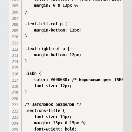
    margin: 0 0 12px 0;

}

.text-left-col p {

    margin-bottom: 12px;

}

.text-right-col p {

    margin-bottom: 12px;

}

.isbn {

    color: #008080; /* Бирюзовый цвет ISBN */

    font-size: 12px;

}

/* Заголовок разделов */

.sections-title {

    font-size: 15px;

    margin: 25px 0 15px 0;

    font-weight: bold;
