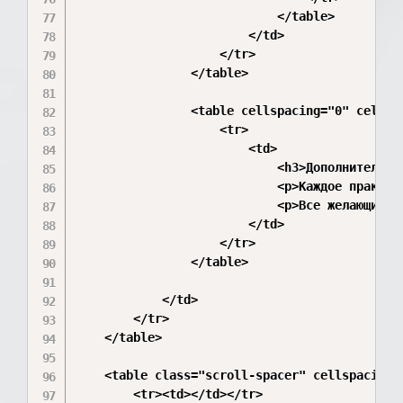
                            </table>

                        </td>

                    </tr>

                </table>

                <table cellspacing="0" cellpa
                    <tr>

                        <td>

                            <h3>Дополнительные
                            <p>Каждое практич
                            <p>Все желающие м
                        </td>

                    </tr>

                </table>

            </td>

        </tr>

    </table>

    <table class="scroll-spacer" cellspacing="
        <tr><td></td></tr>
