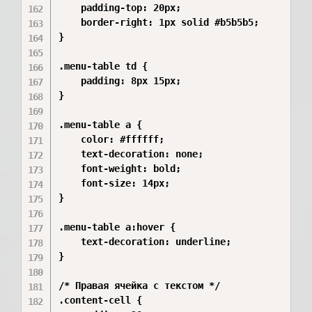
    padding-top: 20px;

    border-right: 1px solid #b5b5b5;

}

.menu-table td {

    padding: 8px 15px;

}

.menu-table a {

    color: #ffffff;

    text-decoration: none;

    font-weight: bold;

    font-size: 14px;

}

.menu-table a:hover {

    text-decoration: underline;

}

/* Правая ячейка с текстом */

.content-cell {
