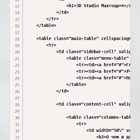
                <h1>3D Studio Max<sup>®</sup> 
            </td>

        </tr>

    </table>

    <table class="main-table" cellspacing="0" 
        <tr>

            <td class="sidebar-cell" valign="t
                <table class="menu-table" cel
                    <tr><td><a href="#">Главна
                    <tr><td><a href="#">Ученик
                    <tr><td><a href="#">Помощь
                </table>

            </td>

            <td class="content-cell" valign="t
                <table class="columns-table" 
                    <tr>

                        <td width="50%" valign
                            <h2>О чем и для ко