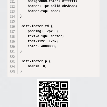
    background-color: #ffffff;

    border: 1px solid #b5b5b5;

    border-top: none;

}

.site-footer td {

    padding: 12px 0;

    text-align: center;

    font-size: 12px;

    color: #000000;

}

.site-footer p {

    margin: 0;
