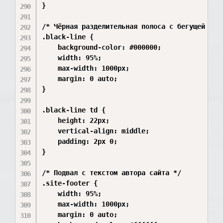
}

/* Чёрная разделительная полоса с бегущей стро
.black-line {

    background-color: #000000;

    width: 95%;

    max-width: 1000px;

    margin: 0 auto;

}

.black-line td {

    height: 22px;

    vertical-align: middle;

    padding: 2px 0;

}

/* Подвал с текстом автора сайта */

.site-footer {

    width: 95%;

    max-width: 1000px;

    margin: 0 auto;
