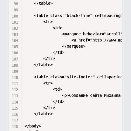
    </table>

    <table class="black-line" cellspacing="0" 
        <tr>

            <td>

                <marquee behavior="scroll" dir
                    <a href="http://www.moder
                </marquee>

            </td>

        </tr>

    </table>

    <table class="site-footer" cellspacing="0
        <tr>

            <td>

                <p>Создание сайта Михаила Цука
            </td>

        </tr>

    </table>

</body>
