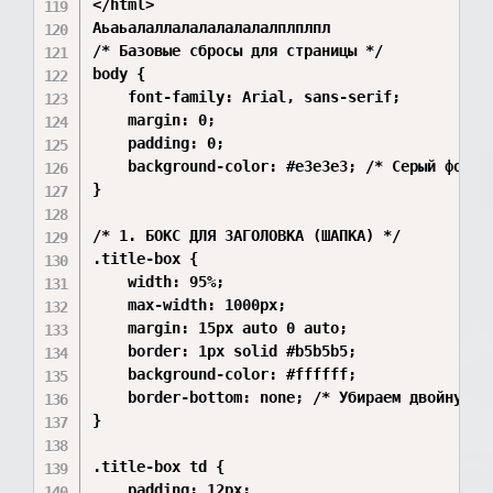
</html>

Аьаьалаллалалалалалалплплпл

/* Базовые сбросы для страницы */

body {

    font-family: Arial, sans-serif;

    margin: 0;

    padding: 0;

    background-color: #e3e3e3; /* Серый фон во
}

/* 1. БОКС ДЛЯ ЗАГОЛОВКА (ШАПКА) */

.title-box {

    width: 95%;

    max-width: 1000px;

    margin: 15px auto 0 auto;

    border: 1px solid #b5b5b5;

    background-color: #ffffff; 

    border-bottom: none; /* Убираем двойную ра
}

.title-box td {

    padding: 12px;
