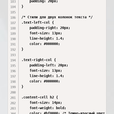
    padding: 20px;

}

/* Стили для двух колонок текста */

.text-left-col {

    padding-right: 20px;

    font-size: 13px;

    line-height: 1.4;

    color: #000000;

}

.text-right-col {

    padding-left: 20px;

    font-size: 13px;

    line-height: 1.4;

    color: #000000;

}

.content-cell h2 {

    font-size: 14px;

    font-weight: bold;

    color: #bf0000; /* Темно-красный цвет заго