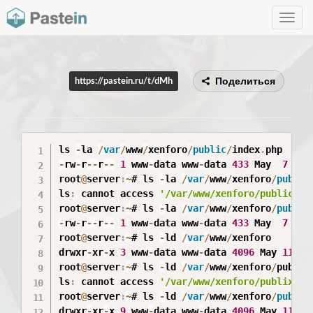
Toggle
navig
Поделиться
https://pastein.ru/t/dMh
ls 
-
la 
/
var
/
www
/
xenforo
/
public
/
index
.
-
rw
-
r
--
r
--
1
 www
-
data www
-
data 
433
 May  
7
19
:
root
@
server
:
~
# ls 
-
la 
/
var
/
www
/
xenforo
/
public
ls
:
 cannot access 
'/var/www/xenforo/public/in
root
@
server
:
~
# ls 
-
la 
/
var
/
www
/
xenforo
/
public
-
rw
-
r
--
r
--
1
 www
-
data www
-
data 
433
 May  
7
19
:
root
@
server
:
~
# ls 
-
ld 
/
var
/
www
/
xenforo

drwxr
-
xr
-
x 
3
 www
-
data www
-
data 
4096
 May 
11
06
root
@
server
:
~
# ls 
-
ld 
/
var
/
www
/
xenforo
/
publix

ls
:
 cannot access 
'/var/www/xenforo/publix'
:
 
root
@
server
:
~
# ls 
-
ld 
/
var
/
www
/
xenforo
/
public
drwxr
-
xr
-
x 
9
 www
-
data www
-
data 
4096
 May 
11
06