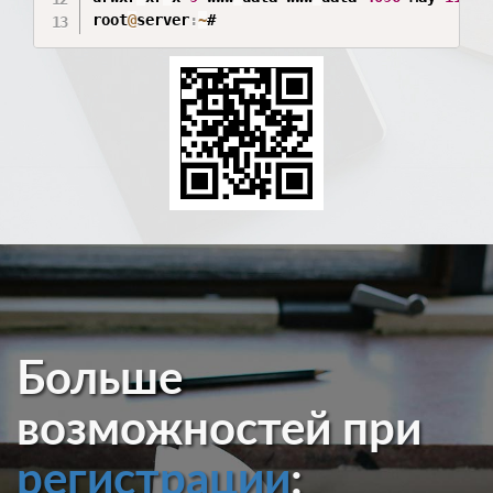
root
@
server
:
~
Больше
возможностей при
регистрации
: