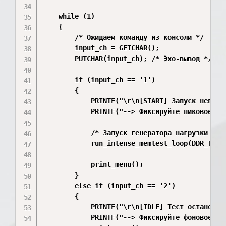
    while (1)

    {

        /* Ожидаем команду из консоли */

        input_ch = GETCHAR();

        PUTCHAR(input_ch); /* Эхо-вывод */

        if (input_ch == '1') 

        {

            PRINTF("\r\n[START] Запуск непрер
            PRINTF("--> Фиксируйте пиковое пот
            /* Запуск генератора нагрузки */

            run_intense_memtest_loop(DDR_TEST_
            print_menu();

        }

        else if (input_ch == '2')

        {

            PRINTF("\r\n[IDLE] Тест остановле
            PRINTF("--> Фиксируйте фоновое (х