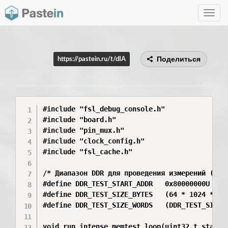
Toggle
navig
Поделиться
https://pastein.ru/t/dIA
#include "fsl_debug_console.h"

#include "board.h"

#include "pin_mux.h"

#include "clock_config.h"

#include "fsl_cache.h"

/* Диапазон DDR для проведения измерений (вес
#define DDR_TEST_START_ADDR   0x80000000U     
#define DDR_TEST_SIZE_BYTES   (64 * 1024 * 10
#define DDR_TEST_SIZE_WORDS   (DDR_TEST_SIZE_B
void run_intense_memtest_loop(uint32_t start_a