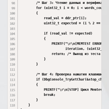
        /* Шаг 3: Чтение данных и верификация 
        for (uint32_t i = 0; i < words_count; 
        {

            read_val = ddr_ptr[i];

            uint32_t expected = (i % 2 == 0) ?
            if (read_val != expected) 

            {

                PRINTF("\r\n[MEMTEST ERROR] И
                       iteration, (uint32_t)&d
                return; /* Выход из теста при 
            }

        }

        /* Шаг 4: Проверка нажатия клавиши дл
        if (DbgConsole_TryGetChar(&stop_ch) ==
        {

            PRINTF("\r\n[STOP] Цикл Memtest у
            break;

        }

    }
