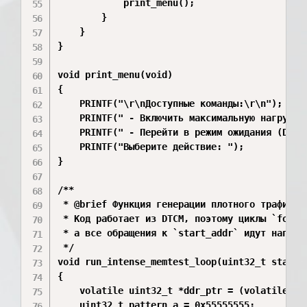
            print_menu();

        }

    }

}

void print_menu(void)

{

    PRINTF("\r\nДоступные команды:\r\n");

    PRINTF(" - Включить максимальную нагрузку 
    PRINTF(" - Перейти в режим ожидания (DDR I
    PRINTF("Выберите действие: ");

}

/**

 * @brief Функция генерации плотного трафика в
 * Код работает из DTCM, поэтому циклы `for` н
 * а все обращения к `start_addr` идут напряму
 */

void run_intense_memtest_loop(uint32_t start_a
{

    volatile uint32_t *ddr_ptr = (volatile uin
    uint32_t pattern_a = 0x55555555;
