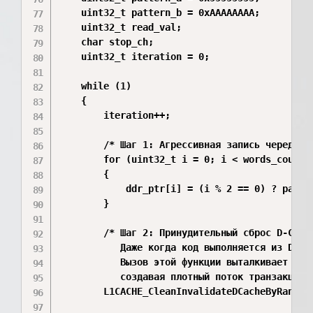
    uint32_t pattern_b = 0xAAAAAAAA;

    uint32_t read_val;

    char stop_ch;

    uint32_t iteration = 0;

    while (1)

    {

        iteration++;

        /* Шаг 1: Агрессивная запись чередующи
        for (uint32_t i = 0; i < words_count; 
        {

            ddr_ptr[i] = (i % 2 == 0) ? patter
        }

        /* Шаг 2: Принудительный сброс D-Cache
           Даже когда код выполняется из DTCM,
           Вызов этой функции выталкивает изм
           создавая плотный поток транзакций. 
        L1CACHE_CleanInvalidateDCacheByRange(