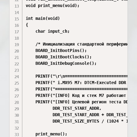
void print_menu(void);

int main(void)

{

    char input_ch;

    /* Инициализация стандартной периферии и D
    BOARD_InitBootPins();

    BOARD_InitBootClocks();

    BOARD_InitDebugConsole();

    PRINTF("\r\n==============================
    PRINTF(" i.MX95 M7: DTCM-Executed DDR Load
    PRINTF("==================================
    PRINTF("[INFO] Код и стек M7 работают из в
    PRINTF("[INFO] Целевой регион теста DDR: 0
           DDR_TEST_START_ADDR, 

           DDR_TEST_START_ADDR + DDR_TEST_SIZE
           DDR_TEST_SIZE_BYTES / (1024 * 1024)
    print_menu();
