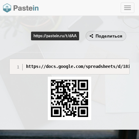
Toggle
navig
Поделиться
https://pastein.ru/t/dAA
https://docs.google.com/spreadsheets/d/18iMrP