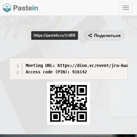
Toggle
navig
Поделиться
https://pastein.ru/t/d88
Meeting URL: https://dion.vc/event/jra-kwz-ype
Access code (PIN): 916142