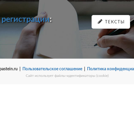
и
регистрации
:
ТЕКСТЫ
pastein.ru |
Пользовательское соглашение
|
Политика конфиденциа
Сайт использует файлы-идентификаторы (cookie)