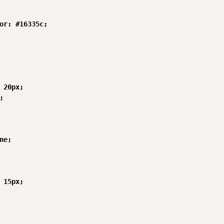
or: #16335c;

 20px;



ne;

 15px;
