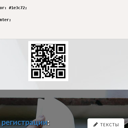
or: #1e3c72;

nter;

и
регистрации
:
ТЕКСТЫ