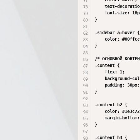
    text-decoratio
    font-size: 18px
}

.sidebar a:hover {

    color: #00ffcc;
}

/* ОСНОВНОЙ КОНТЕН
.content {

    flex: 1;

    background-col
    padding: 30px;

}

.content h2 {

    color: #1e3c72;
    margin-bottom:
}

.content h3 {
