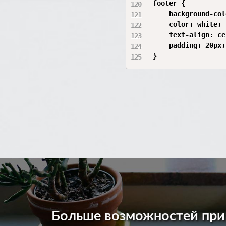
footer {

    background-col
    color: white;

    text-align: ce
    padding: 20px;

}
Больше возможностей пр