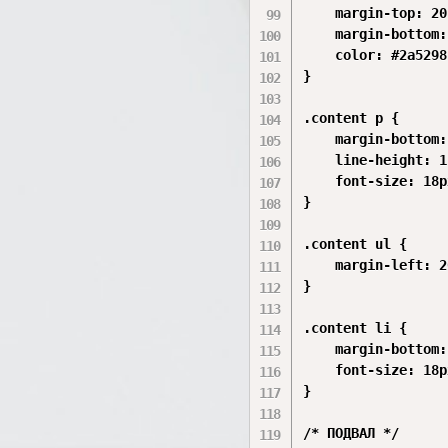
    margin-top: 20
    margin-bottom:
    color: #2a5298;
}

.content p {

    margin-bottom:
    line-height: 1
    font-size: 18px
}

.content ul {

    margin-left: 2
}

.content li {

    margin-bottom:
    font-size: 18px
}

/* ПОДВАЛ */
