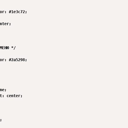
or: #1e3c72;

nter;

МЕНЮ */

or: #2a5298;

ne;

t: center;


