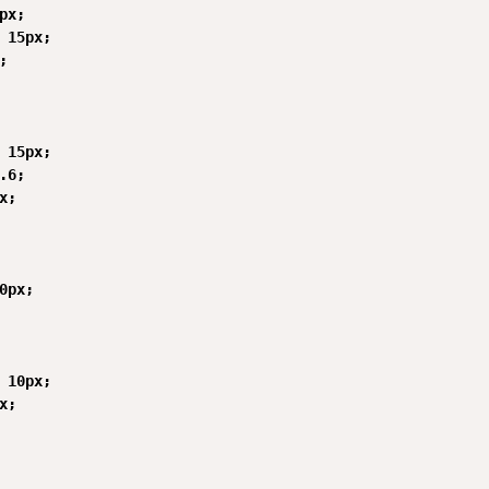
px;

 15px;



 15px;

.6;

;

0px;

 10px;

;
