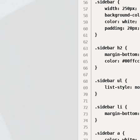
.sidebar {

    width: 250px;

    background-col
    color: white;

    padding: 20px;

}

.sidebar h2 {

    margin-bottom:
    color: #00ffcc;
}

.sidebar ul {

    list-style: no
}

.sidebar li {

    margin-bottom:
}

.sidebar a {

    color: white;
