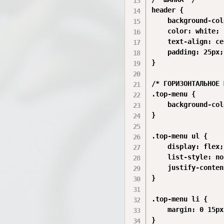
header {

    background-col
    color: white;

    text-align: ce
    padding: 25px;

}

/* ГОРИЗОНТАЛЬНОЕ 
.top-menu {

    background-col
}

.top-menu ul {

    display: flex;

    list-style: no
    justify-conten
}

.top-menu li {

    margin: 0 15px;
}
