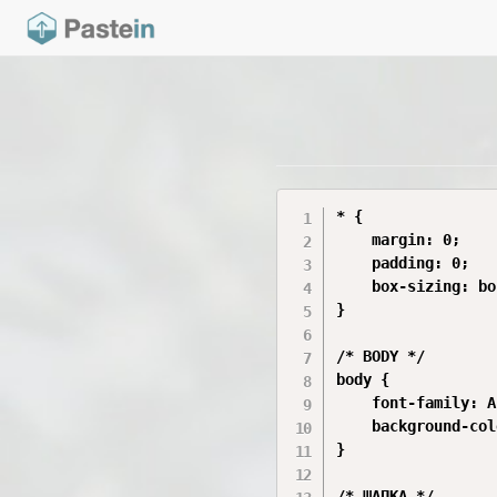
* {

    margin: 0;

    padding: 0;

    box-sizing: bo
}

/* BODY */

body {

    font-family: A
    background-col
}

/* ШАПКА */
