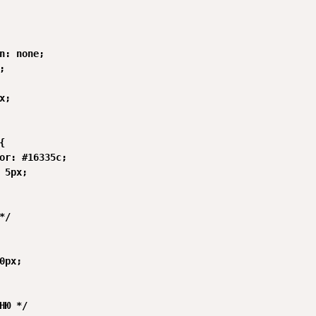
n: none;



;



or: #16335c;

 5px;

/

0px;

НЮ */
