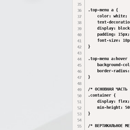
.top-menu a {

    color: white;

    text-decoratio
    display: block;
    padding: 15px;

    font-size: 18px
}

.top-menu a:hover {
    background-col
    border-radius:
}

/* ОСНОВНАЯ ЧАСТЬ *
.container {

    display: flex;

    min-height: 50
}

/* ВЕРТИКАЛЬНОЕ МЕ