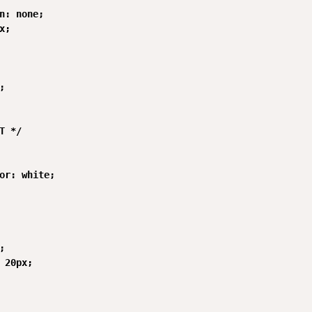
n: none;

;



Т */

or: white;



 20px;
