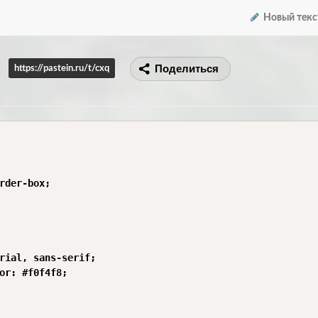
Новый текс
Поделиться
https://pastein.ru/t/cxq
rder-box;

rial, sans-serif;

or: #f0f4f8;
