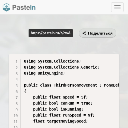
Toggle
navig
Поделиться
https://pastein.ru/t/cwA
using System.Collections;

using System.Collections.Generic;

using UnityEngine;

public class ThirdPersonMovement : MonoBehavio
{

    public float speed = 5f;

    public bool canRun = true;

    public bool isRunning;

    public float runSpeed = 9f;

    float targetMovingSpeed;
