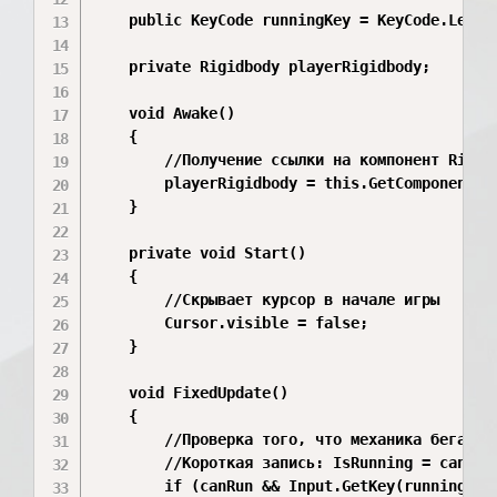
    public KeyCode runningKey = KeyCode.LeftSh
    private Rigidbody playerRigidbody;

    void Awake()

    {

        //Получение ссылки на компонент Rigid
        playerRigidbody = this.GetComponent<Ri
    }

    private void Start()

    {

        //Скрывает курсор в начале игры

        Cursor.visible = false;

    }

    void FixedUpdate()

    {

        //Проверка того, что механика бега вкл
        //Короткая запись: IsRunning = canRun 
        if (canRun && Input.GetKey(runningKey)