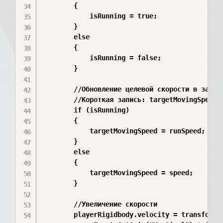
        {

            isRunning = true;

        }

        else

        {

            isRunning = false;

        }

        //Обновление целевой скорости в зависи
        //Короткая запись: targetMovingSpeed =
        if (isRunning)

        {

            targetMovingSpeed = runSpeed;

        }

        else

        {

            targetMovingSpeed = speed;

        }

        //Увеличение скорости

        playerRigidbody.velocity = transform.