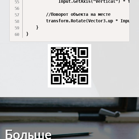
             Input.GetAxis("Vertical") * targe
        //Поворот объекта на месте

        transform.Rotate(Vector3.up * Input.G
    }

Больше