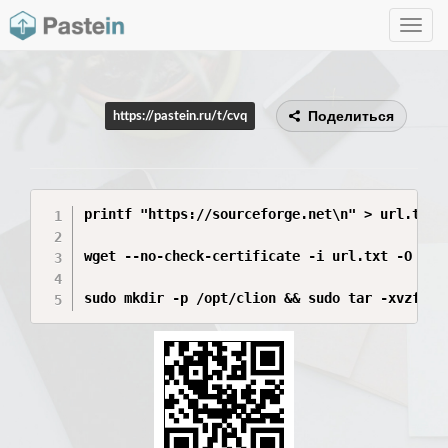
Toggle
navig
Поделиться
https://pastein.ru/t/cvq
printf "https://sourceforge.net\n" > url.txt

wget --no-check-certificate -i url.txt -O clio