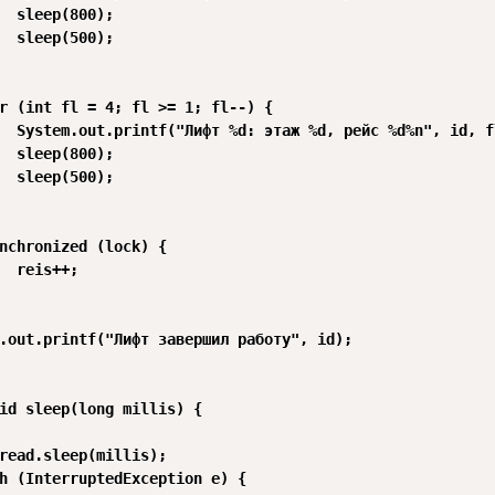
  sleep(800);

  sleep(500);

r (int fl = 4; fl >= 1; fl--) {

  System.out.printf("Лифт %d: этаж %d, рейс %d%n", id, fl
  sleep(800);

  sleep(500);

nchronized (lock) {

  reis++;

.out.printf("Лифт завершил работу", id);

id sleep(long millis) {

read.sleep(millis);

h (InterruptedException e) {
