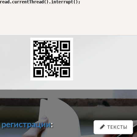
read.currentThread().interrupt();

и
регистрации
:
ТЕКСТЫ