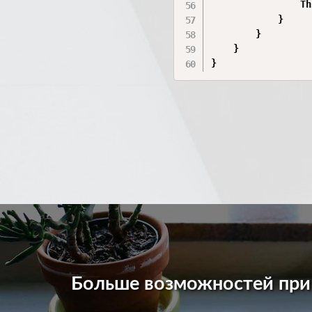
                Th
            }

        }

    }

}
Больше возможностей пр