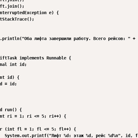
ft.join();

nterruptedException e) {

tStackTrace();

.println("Оба лифта завершили работу. Всего рейсов: " + r
iftTask implements Runnable {

nal int id;

nt id) {

d = id;

d run() {

nt ri = 1; ri <= 5; ri++) {

r (int fl = 1; fl <= 5; fl++) {

  System.out.printf("Лифт %d: этаж %d, рейс %d%n", id, fl