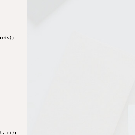
eis);

, ri);
