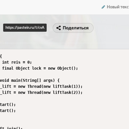
Новый текс
Поделиться
https://pastein.ru/t/cvA


 int reis = 0;

 final Object lock = new Object();

void main(String[] args) {

_lift = new Thread(new liftTask(1));

_lift = new Thread(new liftTask(2));

tart();

tart();

ft.join();
