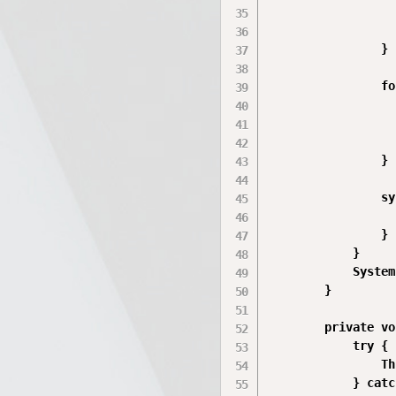
                  
                  
                }

                fo
                  
                  
                  
                }

                sy
                  
                }

            }

            System
        }

        private vo
            try {

                Th
            } catc