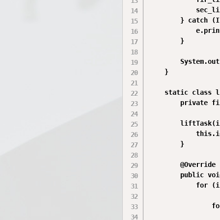
            sec_li
        } catch (I
            e.prin
        }

        System.out
    }

    static class l
        private fi
        liftTask(i
            this.i
        }

        @Override

        public voi
            for (i
                fo
                  