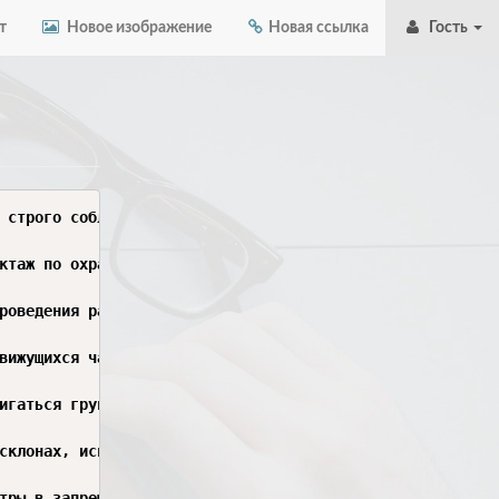
т
Новое изображение
Новая ссылка
Гость
 строго соблюдать требования охраны труда и техники безо
ктаж по охране труда, ознакомиться с условиями местности
роведения работ должны быть осмотрены на наличие опасных
вижущихся частей механизмов. Перед запуском оборудования
игаться группой не менее двух человек, иметь средства св
склонах, использовать спасательные средства, не выходить
тры в запрещённых местах, осторожно обращаться с горюче-