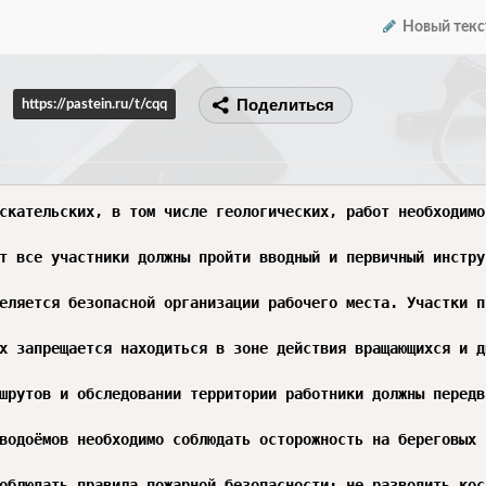
Новый текс
Поделиться
https://pastein.ru/t/cqq
скательских, в том числе геологических, работ необходимо
т все участники должны пройти вводный и первичный инстру
еляется безопасной организации рабочего места. Участки п
х запрещается находиться в зоне действия вращающихся и д
шрутов и обследовании территории работники должны передв
водоёмов необходимо соблюдать осторожность на береговых 
облюдать правила пожарной безопасности: не разводить кос