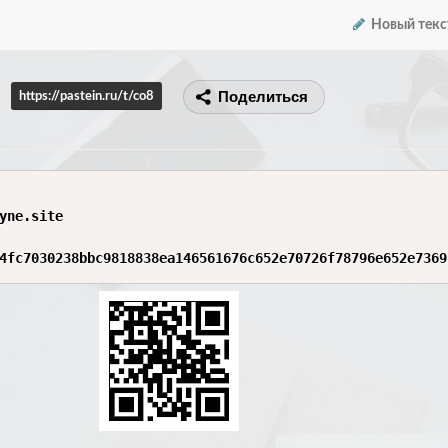
Новый текс
Поделиться
https://pastein.ru/t/co8
yne.site

4fc7030238bbc9818838ea146561676c652e70726f78796e652e7369