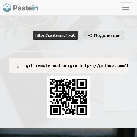
Toggle
navig
Поделиться
https://pastein.ru/t/cj8
git remote add origin https://github.com/fpmi