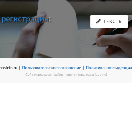
и
регистрации
:
ТЕКСТЫ
pastein.ru |
Пользовательское соглашение
|
Политика конфиденциа
Сайт использует файлы-идентификаторы (cookie)