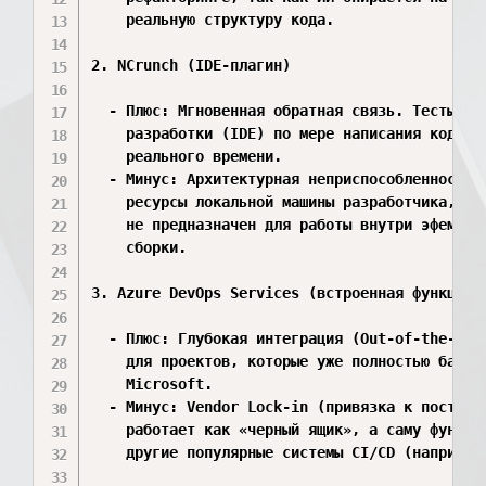
    реальную структуру кода.

2. NCrunch (IDE-плагин)

  - Плюс: Мгновенная обратная связь. Тесты зап
    разработки (IDE) по мере написания кода, п
    реального времени.

  - Минус: Архитектурная неприспособленность к
    ресурсы локальной машины разработчика, тре
    не предназначен для работы внутри эфемерны
    сборки.

3. Azure DevOps Services (встроенная функция T
  - Плюс: Глубокая интеграция (Out-of-the-box)
    для проектов, которые уже полностью базиру
    Microsoft.

  - Минус: Vendor Lock-in (привязка к поставщи
    работает как «черный ящик», а саму функцию
    другие популярные системы CI/CD (например,