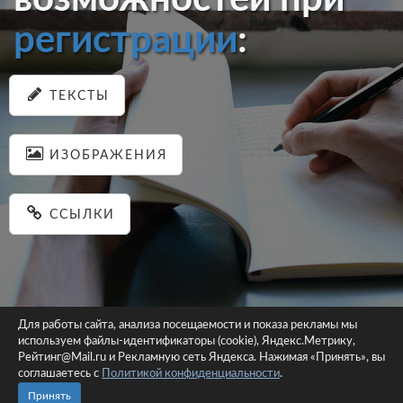
регистрации
:
ТЕКСТЫ
ИЗОБРАЖЕНИЯ
ССЫЛКИ
Для работы сайта, анализа посещаемости и показа рекламы мы
используем файлы-идентификаторы (cookie), Яндекс.Метрику,
© 2026 pastein.ru |
Пользовательское соглашение
|
Политика
Рейтинг@Mail.ru и Рекламную сеть Яндекса. Нажимая «Принять», вы
соглашаетесь с
Политикой конфиденциальности
конфиденциальности
.
Сайт использует файлы-идентификаторы (cookie)
Принять