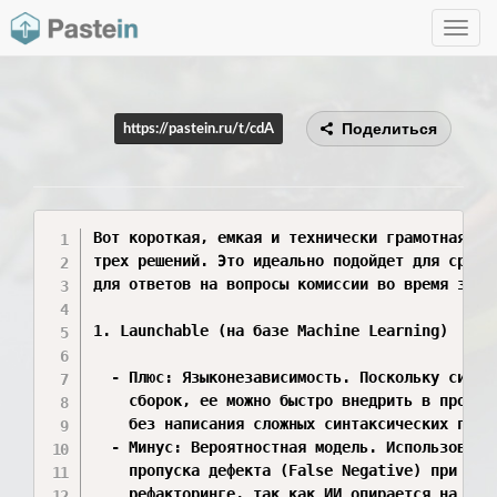
Toggle
navig
Поделиться
https://pastein.ru/t/cdA
Вот короткая, емкая и технически грамотная выж
трех решений. Это идеально подойдет для сравни
для ответов на вопросы комиссии во время защит
1. Launchable (на базе Machine Learning)

  - Плюс: Языконезависимость. Поскольку систем
    сборок, ее можно быстро внедрить в проект 
    без написания сложных синтаксических парсе
  - Минус: Вероятностная модель. Использование
    пропуска дефекта (False Negative) при глуб
    рефакторинге, так как ИИ опирается на прош