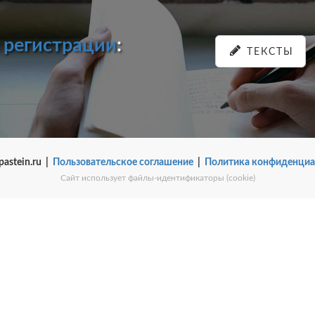
и
регистрации
:
ТЕКСТЫ
pastein.ru |
Пользовательское соглашение
|
Политика конфиденциа
Сайт использует файлы-идентификаторы (cookie)